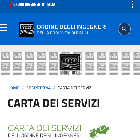
⋮
ORDINE DEGLI INGEGNERI
DELLA PROVINCIA DI RIMINI
ORDINE
SEGRETERIA
HOME
SEGRETERIA
CARTA DEI SERVIZI
ISCRITTO
CARTA DEI SERVIZI
PROFESSIONE
AGGIORNAMENTO PROFESSIONALE